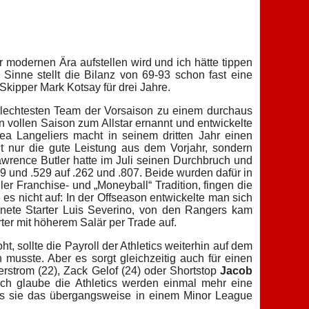
 modernen Ära aufstellen wird und ich hätte tippen
Sinne stellt die Bilanz von 69-93 schon fast eine
Skipper Mark Kotsay für drei Jahre.
hlechtesten Team der Vorsaison zu einem durchaus
n vollen Saison zum Allstar ernannt und entwickelte
a Langeliers macht in seinem dritten Jahr einen
t nur die gute Leistung aus dem Vorjahr, sondern
rence Butler hatte im Juli seinen Durchbruch und
 und .529 auf .262 und .807. Beide wurden dafür in
ler Franchise- und „Moneyball“ Tradition, fingen die
 es nicht auf: In der Offseason entwickelte man sich
nete Starter Luis Severino, von den Rangers kam
ter mit höherem Salär per Trade auf.
ht, sollte die Payroll der Athletics weiterhin auf dem
musste. Aber es sorgt gleichzeitig auch für einen
rstrom (22), Zack Gelof (24) oder Shortstop
Jacob
 Ich glaube die Athletics werden einmal mehr eine
ss sie das übergangsweise in einem Minor League