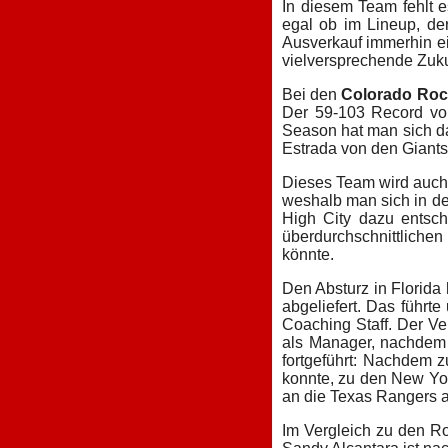
In diesem Team fehlt e
egal ob im Lineup, de
Ausverkauf immerhin e
vielversprechende Zuku
Bei den
Colorado Roc
Der 59-103 Record von
Season hat man sich daz
Estrada von den Giants
Dieses Team wird auch 
weshalb man sich in der
High City dazu entsc
überdurchschnittlichen
könnte.
Den Absturz in Florida 
abgeliefert. Das führ
Coaching Staff. Der V
als Manager, nachdem 
fortgeführt: Nachdem z
konnte, zu den New Yo
an die Texas Rangers a
Im Vergleich zu den Ro