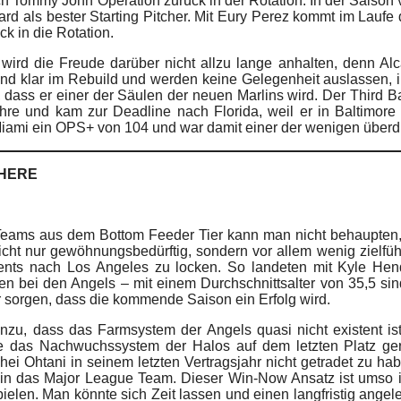
ch Tommy John Operation zurück in der Rotation. In der Saison
d als bester Starting Pitcher. Mit Eury Perez kommt im Laufe d
k in die Rotation.
wird die Freude darüber nicht allzu lange anhalten, denn Alca
nd klar im Rebuild und werden keine Gelegenheit auslassen, i
 dass er einer der Säulen der neuen Marlins wird. Der Third B
ahre und kam zur Deadline nach Florida, weil er in Baltimore 
 Miami ein OPS+ von 104 und war damit einer der wenigen überdu
WHERE
eams aus dem Bottom Feeder Tier kann man nicht behaupten,
nicht nur gewöhnungsbedürftig, sondern vor allem wenig zielfü
gents nach Los Angeles zu locken. So landeten mit Kyle Hen
 bei den Angels – mit einem Durchschnittsalter von 35,5 sind
r sorgen, dass die kommende Saison ein Erfolg wird.
zu, dass das Farmsystem der Angels quasi nicht existent i
sie das Nachwuchssystem der Halos auf dem letzten Platz ge
ei Ohtani in seinem letzten Vertragsjahr nicht getradet zu ha
in das Major League Team. Dieser Win-Now Ansatz ist umso irri
ielen. Man könnte sich Zeit lassen und einen langfristig angel