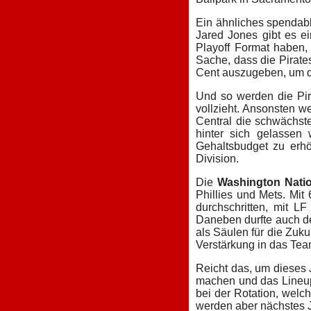
Ein ähnliches spendabl
Jared Jones gibt es ei
Playoff Format habe
Sache, dass die Pirates
Cent auszugeben, um d
Und so werden die Pir
vollzieht. Ansonsten w
Central die schwächste
hinter sich gelasse
Gehaltsbudget zu erhö
Division.
Die
Washington Natio
Phillies und Mets. Mit
durchschritten, mit L
Daneben durfte auch d
als Säulen für die Zuk
Verstärkung in das Tea
Reicht das, um dieses
machen und das Lineup i
bei der Rotation, welc
werden aber nächstes J