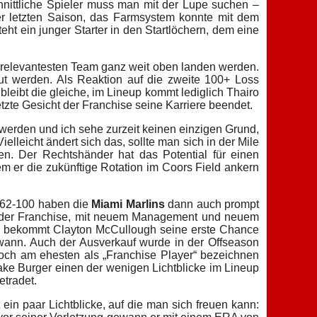
chnittliche Spieler muss man mit der Lupe suchen –
der letzten Saison, das Farmsystem konnte mit dem
teht ein junger Starter in den Startlöchern, dem eine
irrelevantesten Team ganz weit oben landen werden.
t werden. Als Reaktion auf die zweite 100+ Loss
bleibt die gleiche, im Lineup kommt lediglich Thairo
zte Gesicht der Franchise seine Karriere beendet.
werden und ich sehe zurzeit keinen einzigen Grund,
leicht ändert sich das, sollte man sich in der Mile
. Der Rechtshänder hat das Potential für einen
em er die zukünftige Rotation im Coors Field ankern
on 62-100 haben die
Miami Marlins
dann auch prompt
lb der Franchise, mit neuem Management und neuem
sen bekommt Clayton McCullough seine erste Chance
wann. Auch der Ausverkauf wurde in der Offseason
noch am ehesten als „Franchise Player“ bezeichnen
ke Burger einen der wenigen Lichtblicke im Lineup
etradet.
ein paar Lichtblicke, auf die man sich freuen kann: