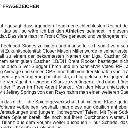
IT FRAGEZEICHEN
Jahr gesagt, dass irgendein Team den schlechtesten Record der
 das sei, so wäre ich bei den
Athletics
gelandet. In diesem 
ar. Das sieht man im Front Office genauso und verlängerte mit 
 Feelgood Stories zu bieten und mauserte sich somit vom sc
t Zukunftspotential: Closer Mason Miller wurde in seiner erste
all zu einem der bekanntesten Namen der Liga. Catcher She
nem sehr guten Catcher. 1B/DH Brent Rooker bestätigte nich
s auch Silver Slugger Ehren und ein paar MVP Votes. RF Law
ng Average und seinen OPS innerhalb von drei Monaten von .179
 Vertragsverlängerung belohnt. Ja, richtig gelesen: Entgegen al
 die Verträge ihrer eigenen Stars zu verlängern. Und dabei hörte
 der Player im Free Agent Market. Von den Mets unterzeich
 Mit Jeffrey Springs von den Rays nahm man einen weiteren Star
man das nicht – die Spielergewerkschaft hat mit einer Klage gedro
orjahre verbleiben, weshalb man diese nun deutlich anheben 
Verstärkungen und jungem, „homegrown“ Talent. Mit Tyler Sode
itere Spieler bereit, die noch auf ihren Durchbruch warten.
 Bilanz aus dem Vorjahr weiter ausbauen – nur Schade, da
 und nicht mehr in Oakland tun.