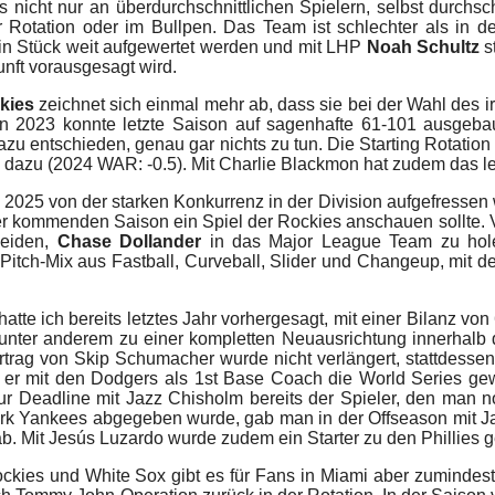
s nicht nur an überdurchschnittlichen Spielern, selbst durchs
r Rotation oder im Bullpen. Das Team ist schlechter als in 
in Stück weit aufgewertet werden und mit LHP
Noah Schultz
s
nft vorausgesagt wird.
kies
zeichnet sich einmal mehr ab, dass sie bei der Wahl des 
 2023 konnte letzte Saison auf sagenhafte 61-101 ausgebau
u entschieden, genau gar nichts zu tun. Die Starting Rotation 
 dazu (2024 WAR: -0.5). Mit Charlie Blackmon hat zudem das let
2025 von der starken Konkurrenz in der Division aufgefressen 
 kommenden Saison ein Spiel der Rockies anschauen sollte. Viel
heiden,
Chase Dollander
in das Major League Team zu holen
 Pitch-Mix aus Fastball, Curveball, Slider und Changeup, mit d
hatte ich bereits letztes Jahr vorhergesagt, mit einer Bilanz v
te unter anderem zu einer kompletten Neuausrichtung innerha
ertrag von Skip Schumacher wurde nicht verlängert, stattdes
er mit den Dodgers als 1st Base Coach die World Series ge
ur Deadline mit Jazz Chisholm bereits der Spieler, den man 
rk Yankees abgegeben wurde, gab man in der Offseason mit Ja
b. Mit Jesús Luzardo wurde zudem ein Starter zu den Phillies g
ckies und White Sox gibt es für Fans in Miami aber zumindest 