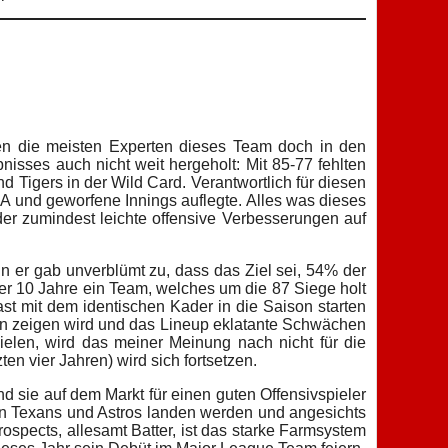
hen die meisten Experten dieses Team doch in den
bnisses auch nicht weit hergeholt: Mit 85-77 fehlten
d Tigers in der Wild Card. Verantwortlich für diesen
ERA und geworfene Innings auflegte. Alles was dieses
der zumindest leichte offensive Verbesserungen auf
n er gab unverblümt zu, dass das Ziel sei, 54% der
ber 10 Jahre ein Team, welches um die 87 Siege holt
fast mit dem identischen Kader in die Saison starten
ion zeigen wird und das Lineup eklatante Schwächen
ielen, wird das meiner Meinung nach nicht für die
zten vier Jahren) wird sich fortsetzen.
nd sie auf dem Markt für einen guten Offensivspieler
 den Texans und Astros landen werden und angesichts
ospects, allesamt Batter, ist das starke Farmsystem