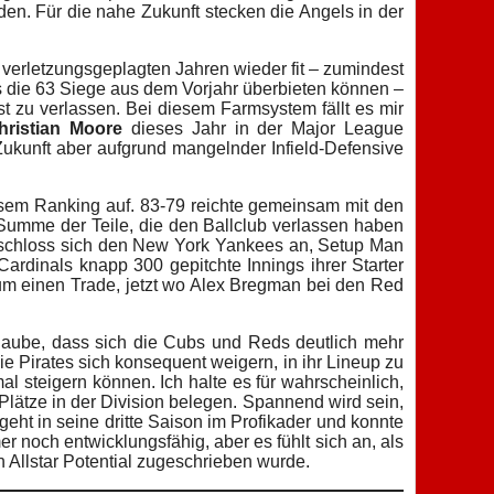
den. Für die nahe Zukunft stecken die Angels in der
 verletzungsgeplagten Jahren wieder fit – zumindest
ls die 63 Siege aus dem Vorjahr überbieten können –
t zu verlassen. Bei diesem Farmsystem fällt es mir
hristian Moore
dieses Jahr in der Major League
n Zukunft aber aufgrund mangelnder Infield-Defensive
esem Ranking auf. 83-79 reichte gemeinsam mit den
e Summe der Teile, die den Ballclub verlassen haben
 schloss sich den New York Yankees an, Setup Man
rdinals knapp 300 gepitchte Innings ihrer Starter
um einen Trade, jetzt wo Alex Bregman bei den Red
glaube, dass sich die Cubs und Reds deutlich mehr
 Pirates sich konsequent weigern, in ihr Lineup zu
l steigern können. Ich halte es für wahrscheinlich,
Plätze in der Division belegen. Spannend wird sein,
eht in seine dritte Saison im Profikader und konnte
r noch entwicklungsfähig, aber es fühlt sich an, als
 Allstar Potential zugeschrieben wurde.