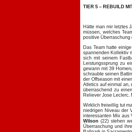
TIER 5 – REBUILD M
Hätte man mir letztes 
müssen, welches Team
positive Überraschung d
Das Team hatte einige
spannenden Kollektiv mi
sich mit seinem Fastb
Leistungssprung zu ei
gewann mit 39 Homerun
schraubte seinen Batti
der Offseason mit einer
Atletics auf einmal an,
überraschend zu einem
Reliever Jose Leclerc.
Wirklich freiwillig tut 
niedrigen Niveau der V
interessanten Mix aus 
Wilson
(22) stehen we
Überraschung und ihre
Ballpark in Sacramento