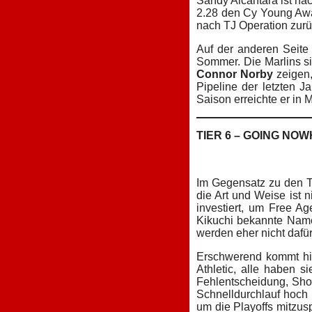
Sandy Alcantara ist na
2.28 den Cy Young Awar
nach TJ Operation zurüc
Auf der anderen Seite 
Sommer. Die Marlins si
Connor Norby
zeigen,
Pipeline der letzten J
Saison erreichte er in
TIER 6 – GOING NO
Im Gegensatz zu den T
die Art und Weise ist 
investiert, um Free A
Kikuchi bekannte Namen
werden eher nicht dafü
Erschwerend kommt hin
Athletic, alle haben 
Fehlentscheidung, Shoh
Schnelldurchlauf hoch 
um die Playoffs mitzusp