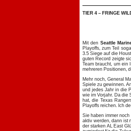
TIER 4 – FRINGE W
Mit den
Seattle Marin
Playoffs, zum Teil soga
3.5 Siege auf die Houst
guten Record zeigte sic
Team braucht, um ein l
mehreren Positionen, d
Mehr noch, General Man
Spiele zu gewinnen. Ans
und jedes Jahr in die P
wie im Vorjahr. Da die
hat, die Texas Rangers
Playoffs reichen. Ich de
Sie haben immer noch ei
aktiv werden, dann ist
der starken AL East Gl