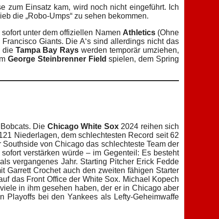
e zum Einsatz kam, wird noch nicht eingeführt. Ich
betrieb die „Robo-Umps“ zu sehen bekommen.
 sofort unter dem offiziellen Namen
Athletics
(Ohne
 Francisco Giants. Die A‘s sind allerdings nicht das
h die
Tampa Bay Rays
werden temporär umziehen,
 im
George Steinbrenner Field
spielen, dem Spring
 Bobcats. Die
Chicago White Sox
2024 reihen sich
 121 Niederlagen, dem schlechtesten Record seit 62
der Southside von Chicago das schlechteste Team der
 sofort verstärken würde – im Gegenteil: Es besteht
ls vergangenes Jahr. Starting Pitcher Erick Fedde
t Garrett Crochet auch den zweiten fähigen Starter
 auf das Front Office der White Sox. Michael Kopech
viele in ihm gesehen haben, der er in Chicago aber
den Playoffs bei den Yankees als Lefty-Geheimwaffe