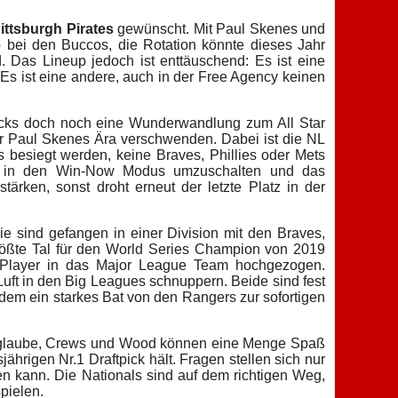
ittsburgh Pirates
gewünscht. Mit Paul Skenes und
uo bei den Buccos, die Rotation könnte dieses Jahr
 Das Lineup jedoch ist enttäuschend: Es ist eine
 Es ist eine andere, auch in der Free Agency keinen
picks doch noch eine Wunderwandlung zum All Star
der Paul Skenes Ära verschwenden. Dabei ist die NL
 besiegt werden, keine Braves, Phillies oder Mets
it, in den Win-Now Modus umzuschalten und das
rken, sonst droht erneut der letzte Platz in der
e sind gefangen in einer Division mit den Braves,
 größte Tal für den World Series Champion von 2019
se Player in das Major League Team hochgezogen.
Luft in den Big Leagues schnuppern. Beide sind fest
udem ein starkes Bat von den Rangers zur sofortigen
ich glaube, Crews und Wood können eine Menge Spaß
ährigen Nr.1 Draftpick hält. Fragen stellen sich nur
en kann. Die Nationals sind auf dem richtigen Weg,
pielen.