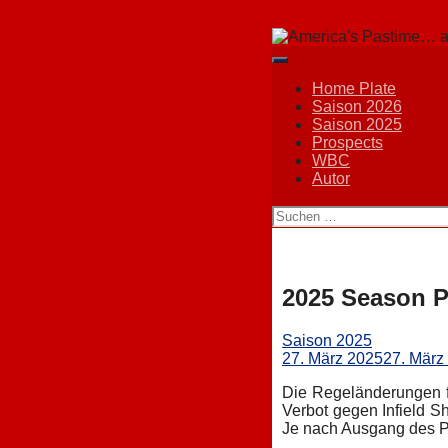
Springe
zum
Inhalt
Home Plate
Saison 2026
Saison 2025
Prospects
WBC
Autor
Suchen
nach:
2025 Season P
Saison 2025
27. März 2025
27. März
Die Regeländerungen f
Verbot gegen Infield S
Je nach Ausgang des Pl