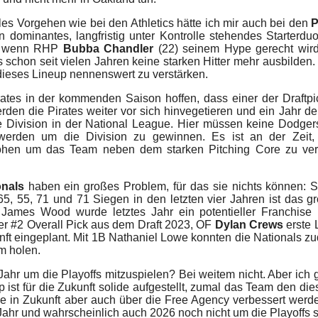
es Vorgehen wie bei den Athletics hätte ich mir auch bei den
P
n dominantes, langfristig unter Kontrolle stehendes Starterd
n, wenn RHP
Bubba Chandler
(22) seinem Hype gerecht wird.
 schon seit vielen Jahren keine starken Hitter mehr ausbilden.
ieses Lineup nennenswert zu verstärken.
ates in der kommenden Saison hoffen, dass einer der Draft
erden die Pirates weiter vor sich hinvegetieren und ein Jahr 
 Division in der National League. Hier müssen keine Dodgers
n werden um die Division zu gewinnen. Es ist an der Ze
hen um das Team neben dem starken Pitching Core zu verstä
nals
haben ein großes Problem, für das sie nichts können: Si
 65, 55, 71 und 71 Siegen in den letzten vier Jahren ist das
F James Wood wurde letztes Jahr ein potentieller Franchi
er #2 Overall Pick aus dem Draft 2023, OF
Dylan Crews
erste 
unft eingeplant. Mit 1B Nathaniel Lowe konnten die Nationals z
m holen.
 Jahr um die Playoffs mitzuspielen? Bei weitem nicht. Aber 
st für die Zukunft solide aufgestellt, zumal das Team den diesj
he in Zukunft aber auch über die Free Agency verbessert werd
ahr und wahrscheinlich auch 2026 noch nicht um die Playoffs s