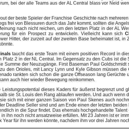
erum, bei der alle Teams aus der AL Central blass vor Neid wer
Trout der beste Spieler der Franchise Geschichte nach mehreren
egs frei von Blessuren durch das Jahr kommt, sollten die Ange
einung nach nicht reichen, um den letzten Platz in der AL Wes
rung für ein Prospect zu entwickeln. Vielleicht kann sich
C
wer Hitter, der zurzeit auf der zweiten Base beheimatet ist, i
könnte.
inals
taucht das erste Team mit einem positiven Record in di
en Platz 2 in der NL Central. Im Gegensatz zu den Cubs ist di
s die Summe der Neuzugänge. First Baseman Paul Goldschmidt
zu den Orioles, mit Lancy Lynn und Kyle Gibson müssen die Ca
enado rankten sich schon die ganze Offseason lang Gerüchte 
, kann auch hier wieder Bewegung reinkommen.
 Leistungspotential dieses Kaders für äußerst begrenzt und 
alb sie St. Louis den Rang ablaufen werden. Und auch wenn die
 sie sich mit einer ganzen Saison von Paul Skenes auch nochma
der Deadline Seller sind und am Ende einen der letzten beiden 
ndlich in die Spur findet. Das ehemals hochgehandelte Talent g
n ihn noch nicht ansatzweise erfüllen. Mit 23 Jahren ist er imme
k Year für ihn werden könnte, nachdem ihm vor drei Jahren noch