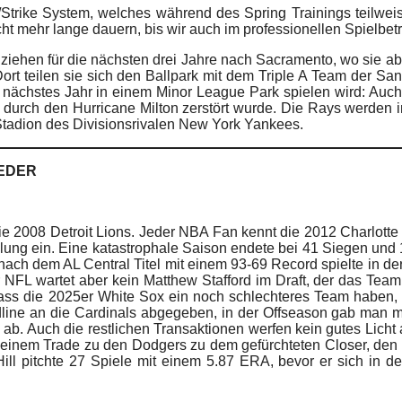
Strike System, welches während des Spring Trainings teilweis
icht mehr lange dauern, bis wir auch im professionellen Spiel
ziehen für die nächsten drei Jahre nach Sacramento, wo sie ab
ort teilen sie sich den Ballpark mit dem Triple A Team der San
 nächstes Jahr in einem Minor League Park spielen wird: Auc
 durch den Hurricane Milton zerstört wurde. Die Rays werden
Stadion des Divisionsrivalen New York Yankees.
EEDER
e 2008 Detroit Lions. Jeder NBA Fan kennt die 2012 Charlotte
hlung ein. Eine katastrophale Saison endete bei 41 Siegen und
 nach dem AL Central Titel mit einem 93-69 Record spielte in 
 NFL wartet aber kein Matthew Stafford im Draft, der das Team
ss die 2025er White Sox ein noch schlechteres Team haben, a
line an die Cardinals abgegeben, in der Offseason gab man mi
ab. Auch die restlichen Transaktionen werfen kein gutes Licht
seinem Trade zu den Dodgers zu dem gefürchteten Closer, den 
Hill pitchte 27 Spiele mit einem 5.87 ERA, bevor er sich in 