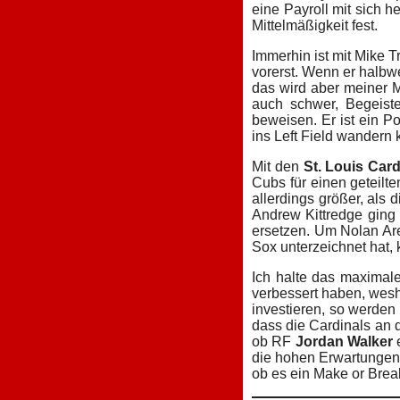
eine Payroll mit sich h
Mittelmäßigkeit fest.
Immerhin ist mit Mike 
vorerst. Wenn er halbw
das wird aber meiner M
auch schwer, Begeiste
beweisen. Er ist ein Po
ins Left Field wandern 
Mit den
St. Louis Card
Cubs für einen geteilt
allerdings größer, al
Andrew Kittredge ging 
ersetzen. Um Nolan Ar
Sox unterzeichnet hat
Ich halte das maximale
verbessert haben, wesh
investieren, so werden
dass die Cardinals an 
ob RF
Jordan Walker
e
die hohen Erwartungen i
ob es ein Make or Brea