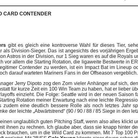
ILD CARD CONTENDER
ers
gibt es gleich eine kontroverse Wahl für dieses Tier, se
r als Division-Sieger. Das ist angesichts des vorjährigen Erge
on Astros in der Division, nur 1 Sieg waren es auf die Royals un
h vor allem die Starting Rotation, die ligaweite Bestwerte in 
egitimer Contender zu werden, ist ein Impact Bat im Lineup o
och darauf warteten Mariners Fans in der Offseason vergeblich.
ager Jerry Dipoto zog den Zorn vieler Anhänger auf sich, den
tatt für kurze Zeit ein 100 Win Team zu haben, hat er lieber ü
layoffs einzieht. Die Folge: Seattle wird in der neuen Saison 
 Starting Rotation meiner Erwartung nach eine leichte Regress
 zudem eine deutlich bessere Rolle als noch letztes Jahr sp
nke der leichte „Abwärtstrend“ (90 / 90 / 88 / 85 Siege in den let
nen unglaublich guten Pitching Staff, wenn also alles klickt u
 mit ihnen zu rechnen. Ich glaube aber, dass sie knapp hinter
ück brauchen, um in die Wild Card zu kommen. Mit 7 Top 100 Pr