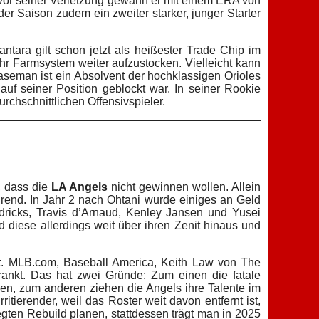
 vor seiner Verletzung gewann er mit einem ERA von
er Saison zudem ein zweiter starker, junger Starter
ntara gilt schon jetzt als heißester Trade Chip im
hr Farmsystem weiter aufzustocken. Vielleicht kann
aseman ist ein Absolvent der hochklassigen Orioles
auf seiner Position geblockt war. In seiner Rookie
rchschnittlichen Offensivspieler.
 dass die
LA Angels
nicht gewinnen wollen. Allein
hrend. In Jahr 2 nach Ohtani wurde einiges an Geld
dricks, Travis d’Arnaud, Kenley Jansen und Yusei
 diese allerdings weit über ihren Zenit hinaus und
st. MLB.com, Baseball America, Keith Law von The
rankt. Das hat zwei Gründe: Zum einen die fatale
ben, zum anderen ziehen die Angels ihre Talente im
tierender, weil das Roster weit davon entfernt ist,
egten Rebuild planen, stattdessen trägt man in 2025